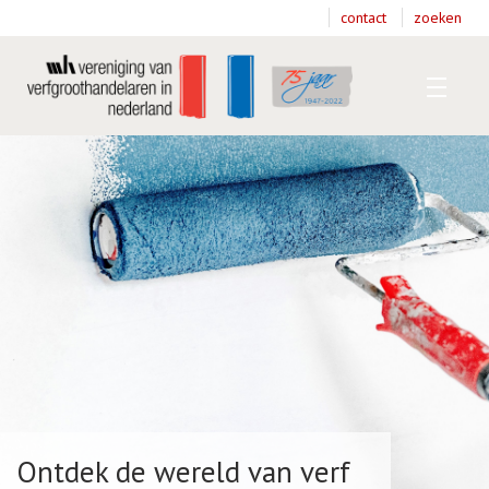
contact
zoeken
Home
T
Over VVVH
T
B
Dossiers
D
L
V
Ontdek de wereld van verf