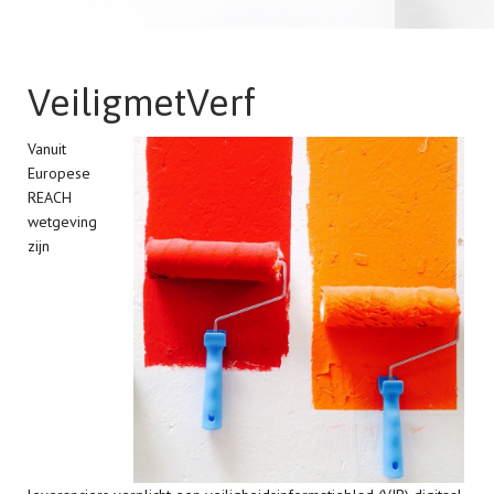
T
VeiligmetVerf
i
Vanuit
Europese
REACH
wetgeving
zijn