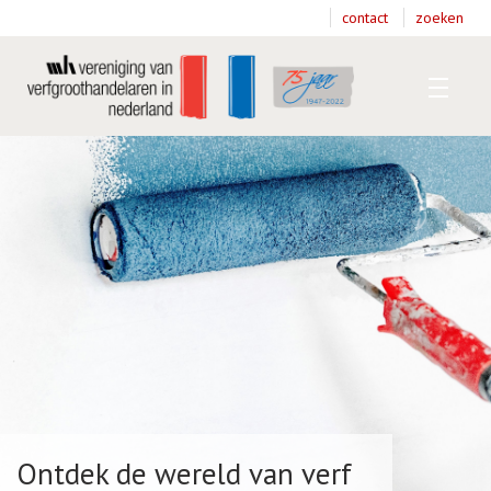
contact
zoeken
Home
T
Over VVVH
T
B
Dossiers
D
L
V
Ontdek de wereld van verf